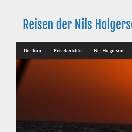
Skip
to
content
Reisen der Nils Holger
Langfahrt seit 27. Juni 2021
Der Törn
Reiseberichte
Nils Holgerson