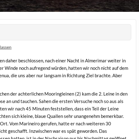
lassen
en daher beschlossen, nach einer Nacht in Almerimar weiter in
her Winde noch aufregend würden, hatten wir noch nicht auf dem
enua, die uns aber nur langsam in Richtung Ziel brachte. Aber
en der achterlichen Mooringleinen (2) kam die 2. Leine in den
ose an und tauchen. Sahen die ersten Versuche noch so aus als
en wir nach 45 Minuten feststellen, dass ein Teil der Leine
chten sich kleine, blaue Quallen sehr unangenehm bemerkbar.
Ort. Vom Marineiro gerufen, hatte er nach weiteren 30
nicht geschafft. Inzwischen war es spät geworden. Das
sen hatten, ist in der Nachsaison nur bis Nachmittag geöffnet.