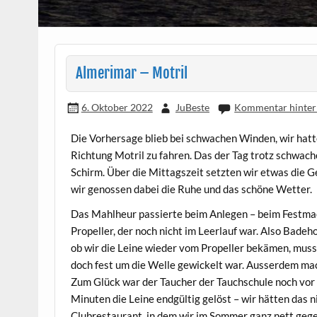
Almerimar – Motril
6. Oktober 2022
JuBeste
Kommentar hinter
Die Vorhersage blieb bei schwachen Winden, wir hatt
Richtung Motril zu fahren. Das der Tag trotz schwac
Schirm. Über die Mittagszeit setzten wir etwas die G
wir genossen dabei die Ruhe und das schöne Wetter.
Das Mahlheur passierte beim Anlegen – beim Festmach
Propeller, der noch nicht im Leerlauf war. Also Badeh
ob wir die Leine wieder vom Propeller bekämen, musst
doch fest um die Welle gewickelt war. Ausserdem ma
Zum Glück war der Taucher der Tauchschule noch vor 
Minuten die Leine endgültig gelöst – wir hätten das 
Clubrestaurant, in dem wir im Sommer ganz nett geges