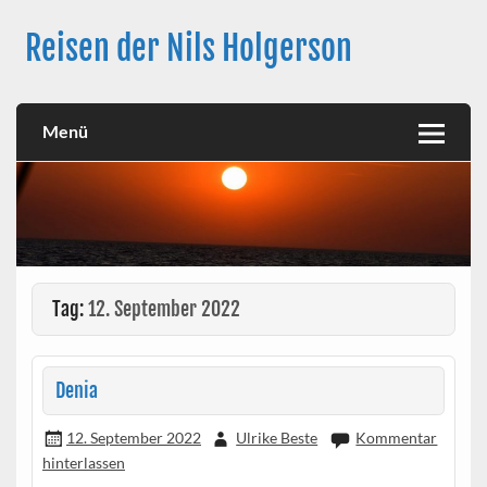
Skip
to
Reisen der Nils Holgerson
content
Langfahrt seit 27. Juni 2021
Menü
Tag:
12. September 2022
Denia
12. September 2022
Ulrike Beste
Kommentar
hinterlassen