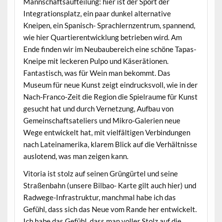
Mannschaftsaufteilung: hier ist der Sport der
Integrationsplatz, ein paar dunkel alternative
Kneipen, ein Spanisch- Sprachlernzentrum, spannend,
wie hier Quartierentwicklung betrieben wird. Am
Ende finden wir im Neubaubereich eine schöne Tapas-
Kneipe mit leckeren Pulpo und Käserätionen.
Fantastisch, was für Wein man bekommt. Das
Museum für neue Kunst zeigt eindrucksvoll, wie in der
Nach-Franco-Zeit die Region die Spielraume für Kunst
gesucht hat und durch Vernetzung, Aufbau von
Gemeinschaftsateliers und Mikro-Galerien neue
Wege entwickelt hat, mit vielfältigen Verbindungen
nach Lateinamerika, klarem Blick auf die Verhältnisse
auslotend, was man zeigen kann.
Vitoria ist stolz auf seinen Grüngürtel und seine
Straßenbahn (unsere Bilbao- Karte gilt auch hier) und
Radwege-Infrastruktur, manchmal habe ich das
Gefühl, dass sich das Neue vom Rande her entwickelt.
Ich habe das Gefühl, dass man voller Stolz auf die