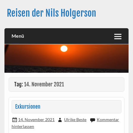
Skip
to
Reisen der Nils Holgerson
content
Langfahrt seit 27. Juni 2021
Menü
Tag:
14. November 2021
Exkursionen
14. November 2021
Ulrike Beste
Kommentar
hinterlassen