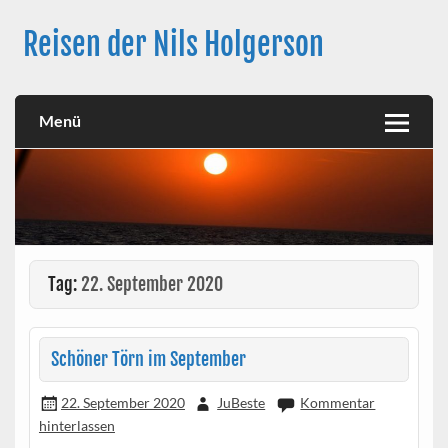
Skip
to
Reisen der Nils Holgerson
content
Langfahrt seit 27. Juni 2021
Menü
Tag:
22. September 2020
Schöner Törn im September
22. September 2020
JuBeste
Kommentar
hinterlassen