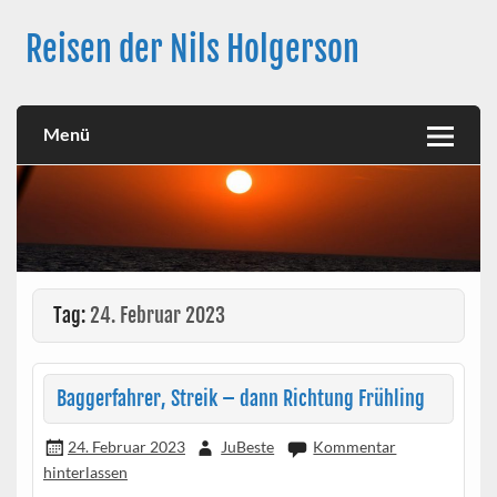
Skip
to
Reisen der Nils Holgerson
content
Langfahrt seit 27. Juni 2021
Menü
Tag:
24. Februar 2023
Baggerfahrer, Streik – dann Richtung Frühling
24. Februar 2023
JuBeste
Kommentar
hinterlassen