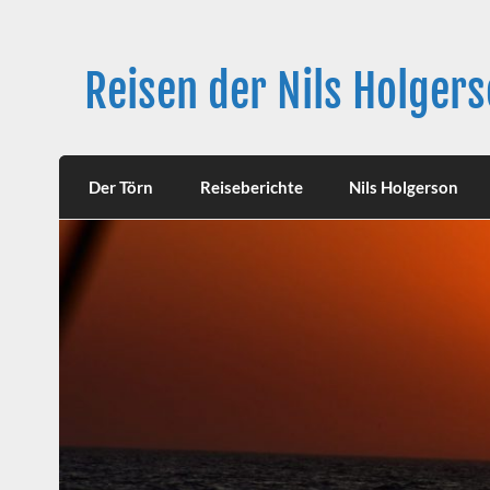
Skip
to
content
Reisen der Nils Holger
Langfahrt seit 27. Juni 2021
Der Törn
Reiseberichte
Nils Holgerson