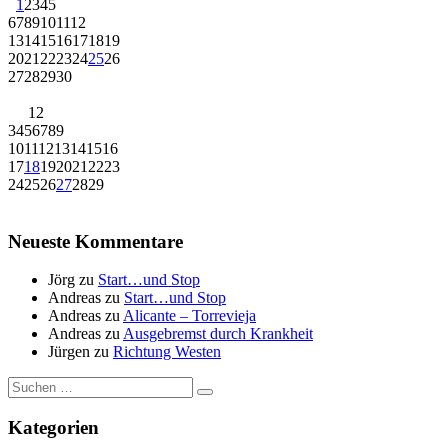
1
2
3
4
5
6
7
8
9
10
11
12
13
14
15
16
17
18
19
20
21
22
23
24
25
26
27
28
29
30
1
2
3
4
5
6
7
8
9
10
11
12
13
14
15
16
17
18
19
20
21
22
23
24
25
26
27
28
29
Neueste Kommentare
Jörg
zu
Start…und Stop
Andreas
zu
Start…und Stop
Andreas
zu
Alicante – Torrevieja
Andreas
zu
Ausgebremst durch Krankheit
Jürgen
zu
Richtung Westen
Suche
nach:
Kategorien