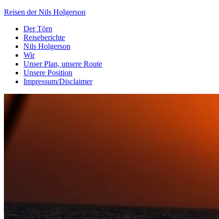
Skip
Reisen der Nils Holgerson
to
Der Törn
content
Langfahrt seit 27. Juni 2021
Reiseberichte
Nils Holgerson
Wir
Unser Plan, unsere Route
Unsere Position
Impressum/Disclaimer