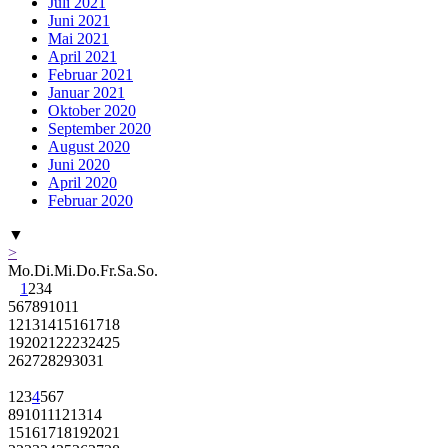
Juli 2021
Juni 2021
Mai 2021
April 2021
Februar 2021
Januar 2021
Oktober 2020
September 2020
August 2020
Juni 2020
April 2020
Februar 2020
▼
>
Mo.
Di.
Mi.
Do.
Fr.
Sa.
So.
1
2
3
4
5
6
7
8
9
10
11
12
13
14
15
16
17
18
19
20
21
22
23
24
25
26
27
28
29
30
31
1
2
3
4
5
6
7
8
9
10
11
12
13
14
15
16
17
18
19
20
21