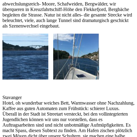
abwechslungsreich- Moore, Schafweiden, Bergwälder, wir
überqueren in Kreuzfahrtschiff-Höhe den Flekkefjord, Bergbäche
begleiten die Strasse. Natur ist nicht alles- die gesamte Strecke wird
beleuchtet, viele, auch lange Tunnel sind dramaturgisch geschickt
als Szenenwechsel eingebaut.
Stavanger
Hotel, oh wunderbar weiches Bett, Warmwasser ohne Nachzahlung,
Kaffee aus guten Automaten zum Frühstück: schierer Luxus.
Überall in der Stadt ist Streetart versteckt, bei den vollintegrierten
Jugendlichen können wir uns nur vorstellen, dass es
Auftragsarbeiten sind und nicht unbotmäßige Aufmüpfigkeiten. Es
macht Spass, diesen Subtext zu finden. Am Hafen zischen plötzlich
zwei Möven dicht über unsere Schultern, sie machen eine halbe