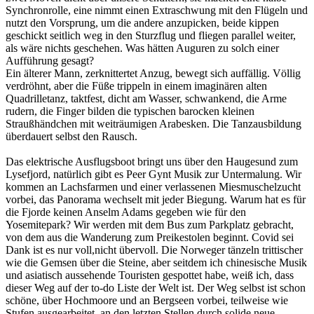
Synchronrolle, eine nimmt einen Extraschwung mit den Flügeln und
nutzt den Vorsprung, um die andere anzupicken, beide kippen
geschickt seitlich weg in den Sturzflug und fliegen parallel weiter,
als wäre nichts geschehen. Was hätten Auguren zu solch einer
Aufführung gesagt?
Ein älterer Mann, zerknittertet Anzug, bewegt sich auffällig. Völlig
verdröhnt, aber die Füße trippeln in einem imaginären alten
Quadrilletanz, taktfest, dicht am Wasser, schwankend, die Arme
rudern, die Finger bilden die typischen barocken kleinen
Straußhändchen mit weiträumigen Arabesken. Die Tanzausbildung
überdauert selbst den Rausch.
Das elektrische Ausflugsboot bringt uns über den Haugesund zum
Lysefjord, natürlich gibt es Peer Gynt Musik zur Untermalung. Wir
kommen an Lachsfarmen und einer verlassenen Miesmuschelzucht
vorbei, das Panorama wechselt mit jeder Biegung. Warum hat es für
die Fjorde keinen Anselm Adams gegeben wie für den
Yosemitepark? Wir werden mit dem Bus zum Parkplatz gebracht,
von dem aus die Wanderung zum Preikestolen beginnt. Covid sei
Dank ist es nur voll,nicht übervoll. Die Norweger tänzeln trittischer
wie die Gemsen über die Steine, aber seitdem ich chinesische Musik
und asiatisch aussehende Touristen gespottet habe, weiß ich, dass
dieser Weg auf der to-do Liste der Welt ist. Der Weg selbst ist schon
schöne, über Hochmoore und an Bergseen vorbei, teilweise wie
Stufen ausgearbeitet, an den letzten Stellen durch solide neue