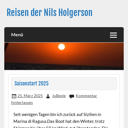
Skip
to
Reisen der Nils Holgerson
content
Langfahrt seit 27. Juni 2021
Menü
Saisonstart 2025
25. März 2025
JuBeste
Kommentar
hinterlassen
Seit wenigen Tagen bin ich zurück auf Sizilien in
Marina di Ragusa.Das Boot hat den Winter, trotz
Stürmen bis über 50 kn Wind, gut überstanden. Die