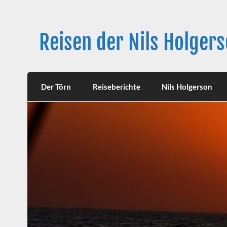
Skip
to
content
Reisen der Nils Holger
Langfahrt seit 27. Juni 2021
Der Törn
Reiseberichte
Nils Holgerson